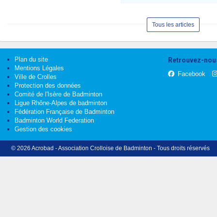
Tous les articles
Plan du site
Retrouvez-nous
Mentions Légales
Facebook
Ville de Crolles
Protection des données
Comité de l'Isère de Badminton
Ligue Rhône-Alpes de badminton
Fédération Française de Badminton
Badminton World Federation
Gestion des cookies
© 2026 Acrobad - Association Crolloise de Badminton - Tous droits réservés