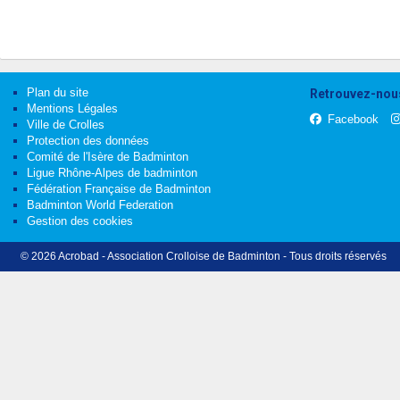
Plan du site
Retrouvez-nous
Mentions Légales
Facebook
Ville de Crolles
Protection des données
Comité de l'Isère de Badminton
Ligue Rhône-Alpes de badminton
Fédération Française de Badminton
Badminton World Federation
Gestion des cookies
© 2026 Acrobad - Association Crolloise de Badminton - Tous droits réservés