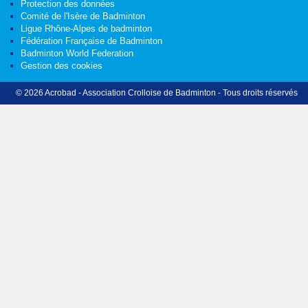
Protection des données
Comité de l'Isère de Badminton
Ligue Rhône-Alpes de badminton
Fédération Française de Badminton
Badminton World Federation
Gestion des cookies
© 2026 Acrobad - Association Crolloise de Badminton - Tous droits réservés